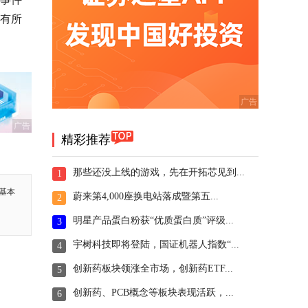
度有所
广告
精彩推荐
那些还没上线的游戏，先在开拓芯见到...
1
基本
蔚来第4,000座换电站落成暨第五...
2
明星产品蛋白粉获“优质蛋白质”评级...
3
宇树科技即将登陆，国证机器人指数“...
4
创新药板块领涨全市场，创新药ETF...
5
创新药、PCB概念等板块表现活跃，...
6