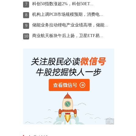
科创50指数涨超2%，科创50ET...
7
机构上调PCB市场规模预期，消费电...
8
储能业务拉动锂电产业业绩高增，储能...
9
商业航天板块午后上扬，卫星ETF易...
10