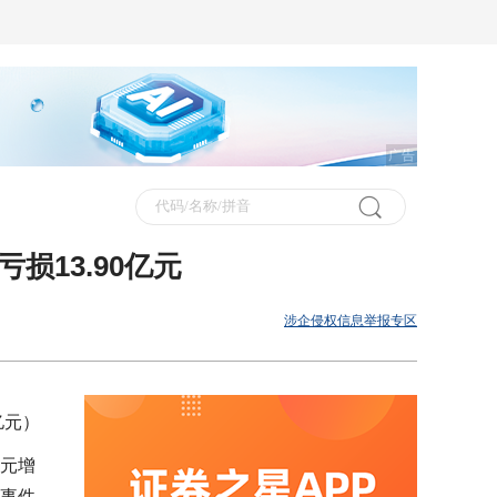
广告
亏损13.90亿元
涉企侵权信息举报专区
亿元）
亿元增
生事件