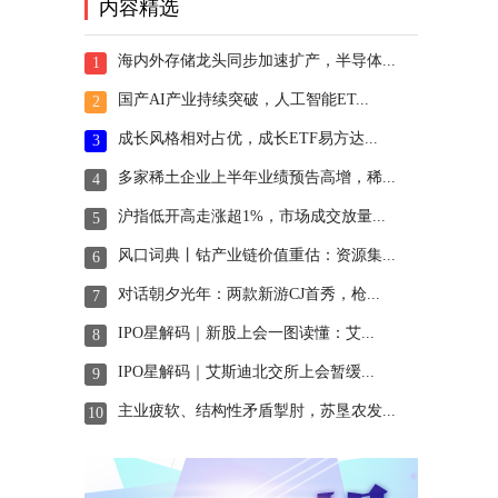
内容精选
海内外存储龙头同步加速扩产，半导体...
1
国产AI产业持续突破，人工智能ET...
2
成长风格相对占优，成长ETF易方达...
3
多家稀土企业上半年业绩预告高增，稀...
4
沪指低开高走涨超1%，市场成交放量...
5
风口词典丨钴产业链价值重估：资源集...
6
对话朝夕光年：两款新游CJ首秀，枪...
7
IPO星解码｜新股上会一图读懂：艾...
8
IPO星解码｜艾斯迪北交所上会暂缓...
9
主业疲软、结构性矛盾掣肘，苏垦农发...
10