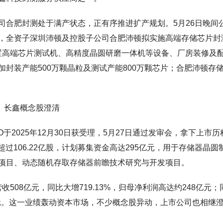
司合肥封测处于满产状态，正有序推进扩产规划。5月26日晚间
，全资子深圳沛顿及控股子公司合肥沛顿拟实施高端存储芯片封
购置高端芯片测试机、高精度晶圆研磨一体机等设备、厂房装修及
封装产能500万颗晶粒及测试产能800万颗芯片；合肥沛顿存
长鑫概念股澄清
于2025年12月30日获受理，5月27日通过发审会，拿下上市历
过106.22亿股，计划募集资金高达295亿元，用于存储器晶圆
级项目、动态随机存取存储器前瞻技术研究与开发项目。
收508亿元，同比大增719.13%，归母净利润高达约248亿元；
亿元。这一业绩轰动资本市场，不少概念股异动，上市公司也相继