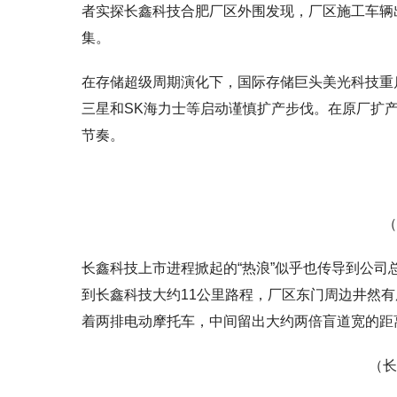
者实探长鑫科技合肥厂区外围发现，厂区施工车辆
集。
在存储超级周期演化下，国际存储巨头美光科技重
三星和SK海力士等启动谨慎扩产步伐。在原厂扩
节奏。
（
长鑫科技上市进程掀起的“热浪”似乎也传导到公司
到长鑫科技大约11公里路程，厂区东门周边井然
着两排电动摩托车，中间留出大约两倍盲道宽的距
（长