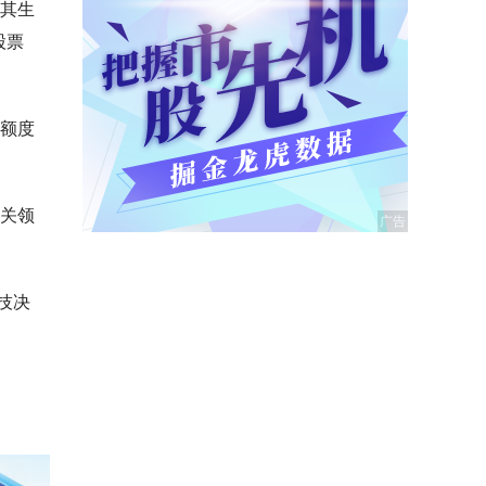
对其生
股票
易额度
相关领
技决