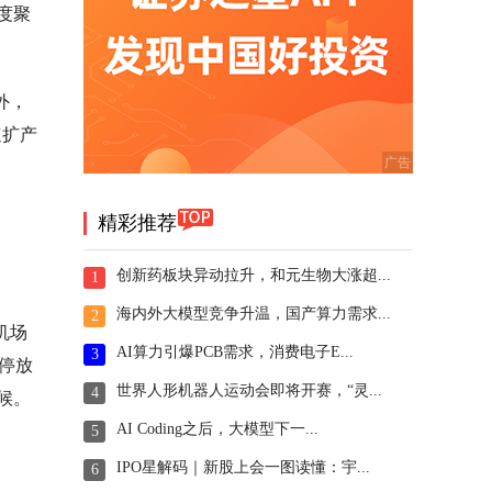
度聚
外，
速扩产
精彩推荐
创新药板块异动拉升，和元生物大涨超...
1
海内外大模型竞争升温，国产算力需求...
2
机场
AI算力引爆PCB需求，消费电子E...
3
停放
世界人形机器人运动会即将开赛，“灵...
4
候。
AI Coding之后，大模型下一...
5
IPO星解码｜新股上会一图读懂：宇...
6