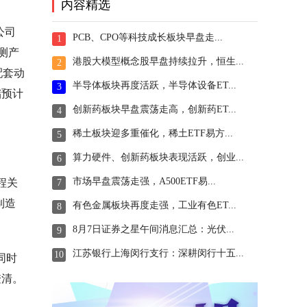
内容精选
公司
PCB、CPO等科技成长板块早盘走...
1
测产
港股大模型概念股早盘持续拉升，恒生...
2
配套动
半导体板块再度活跃，半导体设备ET...
3
储预计
创新药板块早盘震荡走高，创新药ET...
4
稀土板块迎多重催化，稀土ETF易方...
5
算力硬件、创新药板块表现活跃，创业...
6
市场早盘震荡走强，A500ETF易...
程关
7
制造
有色金属板块再度走强，工业有色ET...
8
8月7日证券之星午间消息汇总：光伏...
9
江苏银行上海闵行支行：深耕闵行十五...
10
同时
澄清。