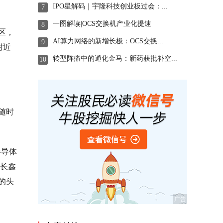
IPO星解码｜宇隆科技创业板过会：...
7
一图解读|OCS交换机产业化提速
8
区，
AI算力网络的新增长极：OCS交换...
9
附近
转型阵痛中的通化金马：新药获批补空...
10
随时
半导体
、长鑫
的头