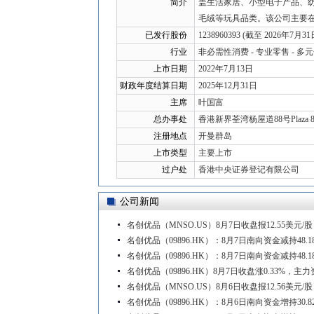
简介
盖生活家居、小型电子产品、纺
毛绒等玩具品类。该公司主要
已发行股份
1238960393 (截至 2026年7月31
行业
非必需性消费 - 专业零售 - 多
上市日期
2022年7月13日
财政年度结算日期
2025年12月31日
主席
叶国富
总办事处
香港新界荃湾杨屋道88号Plaza 8
注册地点
开曼群岛
上市类型
主要上市
过户处
香港中央证券登记有限公司
公司新闻
名创优品（MNSO.US）8月7日收盘报12.55美元/股，
名创优品（09896.HK）：8月7日南向资金减持48.1
名创优品（09896.HK）：8月7日南向资金减持48.1
名创优品（09896.HK）8月7日收盘涨0.33%，主力
名创优品（MNSO.US）8月6日收盘报12.56美元/股
名创优品（09896.HK）：8月6日南向资金增持30.8