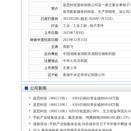
蓝思科技股份有限公司是一家主要从事电子
简介
装等配套服务的研发、生产和销售。该公司
已发行股份
301595200 (截至 2026年7月31日)
行业
工业 - 工业工程 - 电子零件
上市日期
2025年7月9日
财政年度结算日期
2025年12月31日
主席
周群飞
总办事处
中国湖南省浏阳市浏阳生物医药园
注册地点
中华人民共和国
上市类型
主要上市
过户处
香港中央证券登记有限公司
公司新闻
蓝思科技（06613.HK）：8月6日南向资金减持69.04万股
蓝思科技（06613.HK）：8月6日南向资金减持69.04万股
蓝思科技（06613.HK）8月6日收盘跌2.08%，主力资金净流出147
手机产业链集体走低，截至发稿，鸿腾精密(06088.HK)跌5.25%，
港股异动 | 手机产业链集体走低 内存成本压力下半年集中释放
TGV 赛道领跑者 海目星携手蓝思科技掘金先进封装