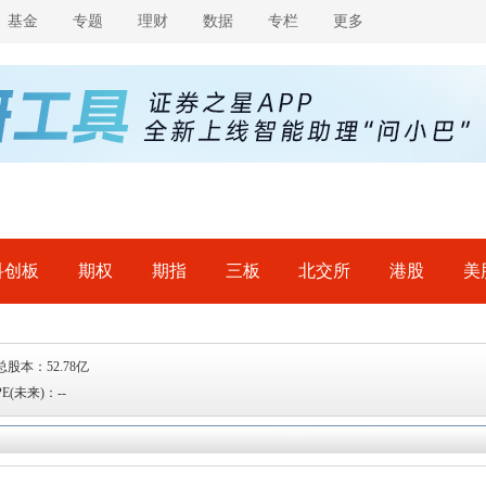
基金
专题
理财
数据
专栏
更多
科创板
期权
期指
三板
北交所
港股
美
总股本：52.78亿
PE(未来)：--