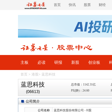
首页
快讯
股票
财经
主板
必读
研报
新股
创业板
首页
>
港股
>
蓝思科技
蓝思科技
总市值：1142.31亿
PE(静)：24.60
(06613)
公司简介
公司名称
蓝思科技股份有限公司 - H股