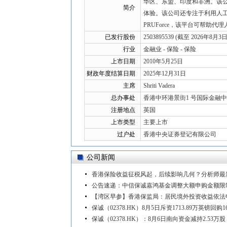
华区、东盟、印度和非洲。该公司
简介
体验。该公司还专注于利用人
PRUForce，该平台可帮助代
已发行股份
2503895539 (截至 2026年8月3日
行业
金融业 - 保险 - 保险
上市日期
2010年5月25日
财政年度结算日期
2025年12月31日
主席
Shriti Vadera
总办事处
香港中环港景街1 号国际金融中
注册地点
英国
上市类型
主要上市
过户处
香港中央证券登记有限公司
公司新闻
香港保险收益征税风起，后续影响几何？分析师最
公告速递：中信保诚嘉鸿基金调整大额申购金额限
【湾区早参】香港保监局：居民境外投资收益依法
保诚（02378.HK）8月5日斥资1713.89万英镑回购16
保诚（02378.HK）：8月6日南向资金减持2.53万股