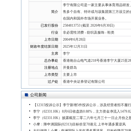
李宁有限公司是一家主要从事体育用品研发
简介
售多个自有、特许或与该集团第三方设立的合资
在国内和国外市场开展业务。
已发行股份
2584813753 (截至 2026年6月30日)
行业
非必需性消费 - 纺织及服饰 - 鞋类
上市日期
2004年6月28日
财政年度结算日期
2025年12月31日
主席
李宁
总办事处
香港炮台山电气道218号香港李宁大厦25至2
注册地点
开曼群岛
上市类型
主要上市
过户处
香港中央证券登记有限公司
公司新闻
【12315投诉公示】李宁新增5件投诉公示，涉及经营者拒不履
李宁（02331.HK）8月6日收盘跌0.88%，主力资金净流入1479.
李宁（02331.HK）披露截至二零二六年七月三十一日止月份之
小摩：降申洲国际(02313)目标价至70港元 上半年遇多重逆风
大行评级丨小摩：申洲国际上半年遇多重逆风，目标价降至70