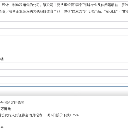
、设计、制造和销售的公司。该公司主要从事经营“李宁”品牌专业及休闲运动鞋、服
╱联营企业经营的其他品牌体育产品，包括“红双喜”乒乓球产品、“AIGLE”（“艾高”
8楼
行合同约定问题等
82万港元
股份发行人的证券变动月报表，8月6日股价下跌1.75%
港元