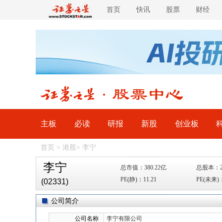
首页
快讯
股票
财经
主板
必读
研报
新股
创业板
首页
>
港股
>
李宁
李宁
总市值：380.22亿
总股本：2
PE(静)：11.21
PE(未来)：
(02331)
公司简介
公司名称
李宁有限公司