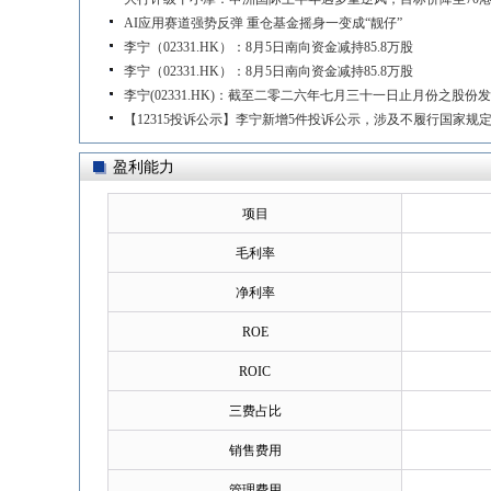
AI应用赛道强势反弹 重仓基金摇身一变成“靓仔”
李宁（02331.HK）：8月5日南向资金减持85.8万股
李宁（02331.HK）：8月5日南向资金减持85.8万股
李宁(02331.HK)：截至二零二六年七月三十一日止月份之股
【12315投诉公示】李宁新增5件投诉公示，涉及不履行国家规
盈利能力
项目
毛利率
净利率
ROE
ROIC
三费占比
销售费用
管理费用