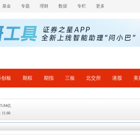
基金
专题
理财
数据
专栏
更多
科创板
期权
期指
三板
北交所
港股
美
5.84亿
11.60