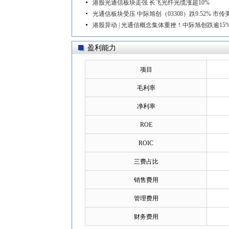
港股光通信板块走强 长飞光纤光缆涨超10%
光通信板块受压 中际旭创（03308）跌9.52% 
港股异动 | 光通信概念集体重挫！中际旭创跌逾15
盈利能力
项目
毛利率
净利率
ROE
ROIC
三费占比
销售费用
管理费用
财务费用