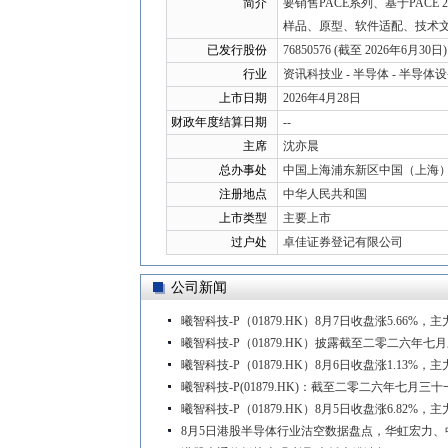
简介
要销售PACE系列、基于PACE 
样品、原型、软件适配、技术
已发行股份
76850576 (截至 2026年6月30日)
行业
资讯科技业 - 半导体 - 半导体
上市日期
2026年4月28日
财政年度结算日期
--
主席
沈亦晨
总办事处
中国上海浦东新区中国（上海）自
注册地点
中华人民共和国
上市类型
主要上市
过户处
卓佳证券登记有限公司
公司新闻
曦智科技-P（01879.HK）8月7日收盘涨5.66%，
曦智科技-P（01879.HK）披露截至二零二六年
曦智科技-P（01879.HK）8月6日收盘涨1.13%，
曦智科技-P(01879.HK)：截至二零二六年七
曦智科技-P（01879.HK）8月5日收盘涨6.82%，主
8月5日港股半导体行业沽空数据盘点，华虹宏力、