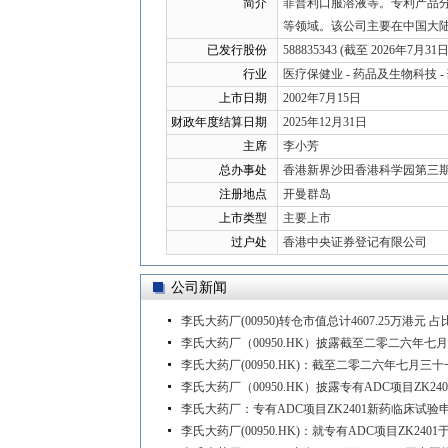
简介
菲普利口服溶液等。专利产品分
等领域。该公司主要在中国大
已发行股份
588835343 (截至 2026年7月31日
行业
医疗保健业 - 药品及生物科技 -
上市日期
2002年7月15日
财政年度结算日期
2025年12月31日
主席
李小芳
总办事处
香港新界沙田香港科学园第三期
注册地点
开曼群岛
上市类型
主要上市
过户处
香港中央证券登记有限公司
公司新闻
李氏大药厂(00950)转仓市值总计4607.25万港元 占
李氏大药厂（00950.HK）披露截至二零二六年七
李氏大药厂(00950.HK)：截至二零二六年七
李氏大药厂（00950.HK）披露专有ADC项目ZK2
李氏大药厂：专有ADC项目ZK2401新药临床试验
李氏大药厂(00950.HK)：就专有ADC项目ZK2