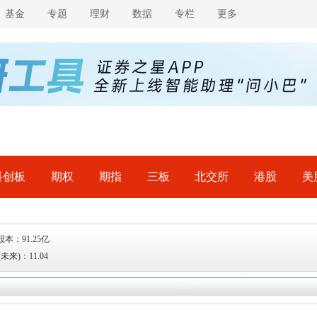
基金
专题
理财
数据
专栏
更多
科创板
期权
期指
三板
北交所
港股
美
股本：91.25亿
(未来)：11.04