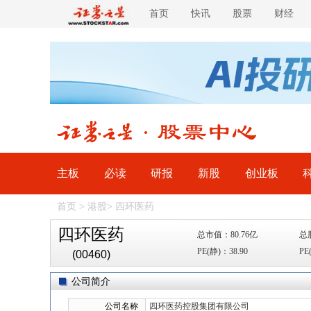
首页
快讯
股票
财经
主板
必读
研报
新股
创业板
首页
>
港股
>
四环医药
四环医药
总市值：80.76亿
总
PE(静)：38.90
PE
(00460)
公司简介
公司名称
四环医药控股集团有限公司