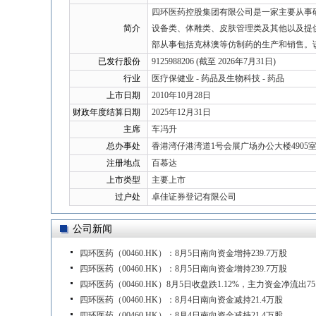
四环医药控股集团有限公司是一家主要从事
简介
设备类、体雕类、皮肤管理类及其他以及提
部从事包括克林澳等仿制药的生产和销售。
已发行股份
9125988206 (截至 2026年7月31日)
行业
医疗保健业 - 药品及生物科技 - 药品
上市日期
2010年10月28日
财政年度结算日期
2025年12月31日
主席
车冯升
总办事处
香港湾仔港湾道1号会展广场办公大楼4905
注册地点
百慕达
上市类型
主要上市
过户处
卓佳证券登记有限公司
公司新闻
四环医药（00460.HK）：8月5日南向资金增持239.7万股
四环医药（00460.HK）：8月5日南向资金增持239.7万股
四环医药（00460.HK）8月5日收盘跌1.12%，主力资金净流出75
四环医药（00460.HK）：8月4日南向资金减持21.4万股
四环医药（00460.HK）：8月4日南向资金减持21.4万股