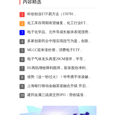
内容精选
科创创业ETF易方达（159781...
1
化工库存周期有望修复，化工行业ET...
2
电子化学品、元件等成长板块表现强势...
3
多家创新药企中报实现扭亏为盈，创新...
4
MLCC迎来涨价潮，消费电子ETF...
5
电子气体龙头再度20CM涨停，半导...
6
H1再陷增收降利困局，新泉股份净利...
7
借势《这一秒过火》！华帝携手张凌赫...
8
上海银行移动金融渠道融合升级 开启...
9
建邦金属三战港交所IPO：营收猛涨...
10