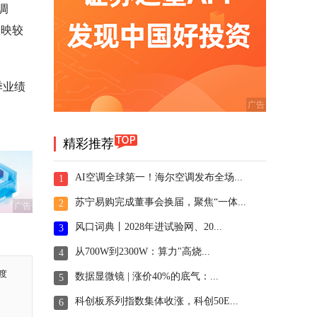
调
反映较
季业绩
精彩推荐
AI空调全球第一！海尔空调发布全场...
1
苏宁易购完成董事会换届，聚焦“一体...
2
广告
风口词典丨2028年进试验网、20...
3
从700W到2300W：算力"高烧...
4
度
数据显微镜 | 涨价40%的底气：...
5
科创板系列指数集体收涨，科创50E...
6