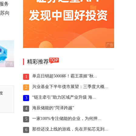
疗服务
复苏向
。
精彩推荐
广告
单店日销超5000杯！霸王茶姬“秋...
1
兴业基金下半年债市展望：三季度大概...
2
度
“链主牵引”助力区域产业升级 海...
3
海辰储能的“菏泽跨越”
4
一家100%专注储能的企业，为何押...
5
那些还没上线的游戏，先在开拓芯见到...
6