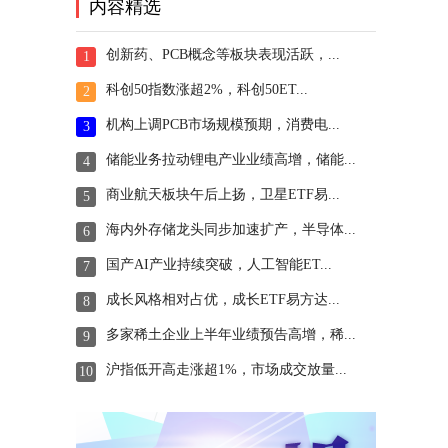
内容精选
创新药、PCB概念等板块表现活跃，...
1
科创50指数涨超2%，科创50ET...
2
机构上调PCB市场规模预期，消费电...
3
储能业务拉动锂电产业业绩高增，储能...
4
商业航天板块午后上扬，卫星ETF易...
5
海内外存储龙头同步加速扩产，半导体...
6
国产AI产业持续突破，人工智能ET...
7
成长风格相对占优，成长ETF易方达...
8
多家稀土企业上半年业绩预告高增，稀...
9
沪指低开高走涨超1%，市场成交放量...
10