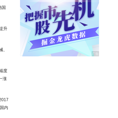
动国
提升
械、
幅度
一涨
017
、国内