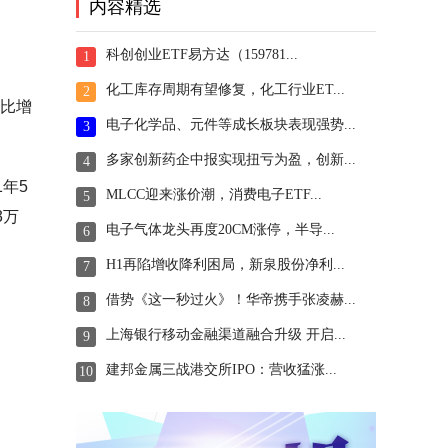
内容精选
科创创业ETF易方达（159781...
1
化工库存周期有望修复，化工行业ET...
2
同比增
电子化学品、元件等成长板块表现强势...
3
多家创新药企中报实现扭亏为盈，创新...
4
年5
MLCC迎来涨价潮，消费电子ETF...
5
3万
电子气体龙头再度20CM涨停，半导...
6
H1再陷增收降利困局，新泉股份净利...
7
借势《这一秒过火》！华帝携手张凌赫...
8
上海银行移动金融渠道融合升级 开启...
9
建邦金属三战港交所IPO：营收猛涨...
10