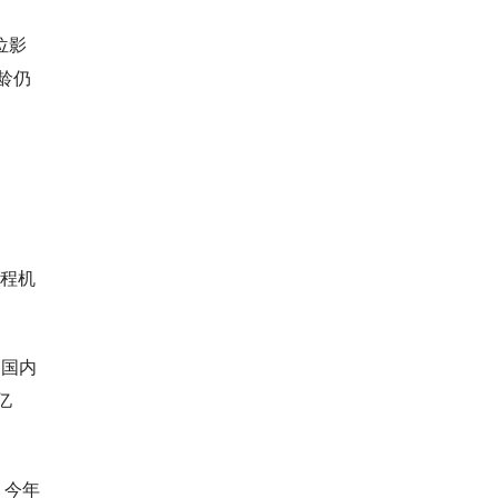
位影
龄仍
工程机
是国内
亿
，今年