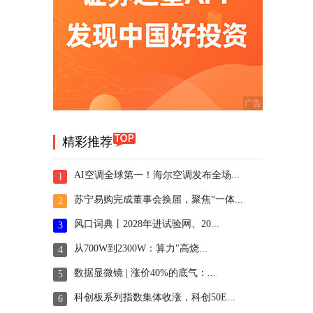
精彩推荐
AI空调全球第一！海尔空调发布全场...
1
苏宁易购完成董事会换届，聚焦“一体...
2
风口词典丨2028年进试验网、20...
3
从700W到2300W：算力"高烧...
4
数据显微镜 | 涨价40%的底气：...
5
科创板系列指数集体收涨，科创50E...
6