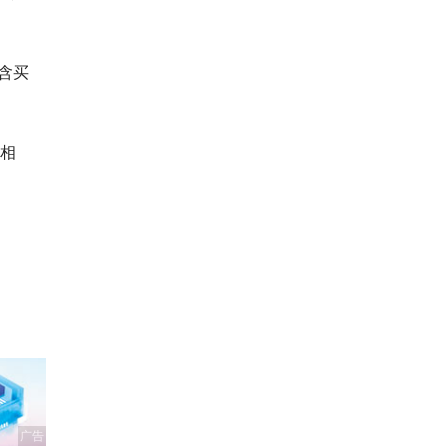
含买
价相
广告