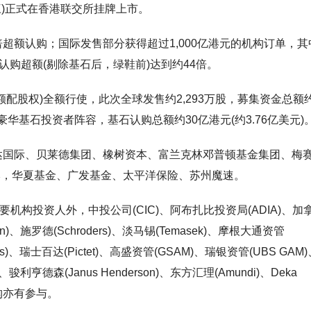
周三)正式在香港联交所挂牌上市。
倍超额认购；国际发售部分获得超过1,000亿港元的机构订单，其
认购超额(剔除基石后，绿鞋前)达到约44倍。
”(超额配股权)全额行使，此次全球发售约2,293万股，募集资金总额约
超豪华基石投资者阵容，基石认购总额约30亿港元(约3.76亿美元)
、富达国际、贝莱德集团、橡树资本、富兰克林邓普顿基金集团、梅
本，华夏基金、广发基金、太平洋保险、苏州魔速。
机构投资人外，中投公司(CIC)、阿布扎比投资局(ADIA)、加
n)、施罗德(Schroders)、淡马锡(Temasek)、摩根大通资管
rings)、瑞士百达(Pictet)、高盛资管(GSAM)、瑞银资管(UBS GAM
、骏利亨德森(Janus Henderson)、东方汇理(Amundi)、Deka
t等机构亦有参与。