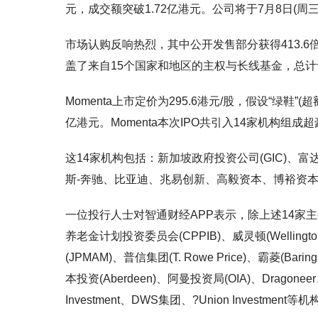
元，成交额突破1.72亿港元。公司将于7月8日(
市场认购反响热烈，其中公开发售部分获得413.6
盖了来自15个国家和地区的主权与长线基金，总计
Momenta上市定价为295.6港元/股，假设“绿鞋
亿港元。Momenta本次IPO共引入14家机构组成
这14家机构包括：新加坡政府投资公司(GIC)
斯-奔驰、比亚迪、兆易创新、高毅资本、博裕资
一位投行人士对智通财经APP表示，除上述14家主要
养老金计划投资委员会(CPPIB)、威灵顿(Wellingto
(JPMAM)、普信集团(T. Rowe Price)、霸菱(Ba
本投资(Aberdeen)、阿曼投资局(OIA)、Dragoneer
Investment、DWS集团、?Union Investmen