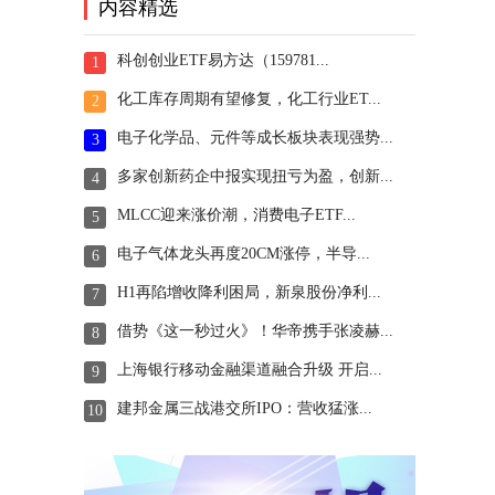
内容精选
科创创业ETF易方达（159781...
1
化工库存周期有望修复，化工行业ET...
2
电子化学品、元件等成长板块表现强势...
3
多家创新药企中报实现扭亏为盈，创新...
4
MLCC迎来涨价潮，消费电子ETF...
5
电子气体龙头再度20CM涨停，半导...
6
H1再陷增收降利困局，新泉股份净利...
7
借势《这一秒过火》！华帝携手张凌赫...
8
上海银行移动金融渠道融合升级 开启...
9
建邦金属三战港交所IPO：营收猛涨...
10