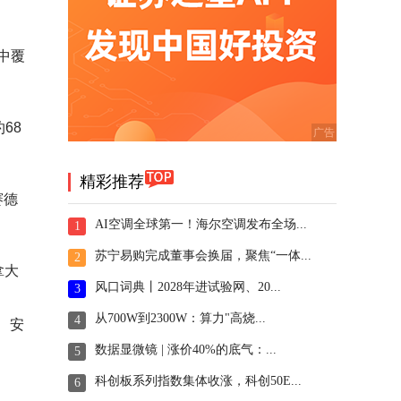
中覆
68
。
精彩推荐
赛德
AI空调全球第一！海尔空调发布全场...
1
苏宁易购完成董事会换届，聚焦“一体...
2
拿大
风口词典丨2028年进试验网、20...
3
从700W到2300W：算力"高烧...
4
)、安
数据显微镜 | 涨价40%的底气：...
5
科创板系列指数集体收涨，科创50E...
6