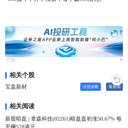
广告
相关个股
宝盖新材
估值诊断
看新闻
相关阅读
新股暗盘 | 拿森科技(02261)暗盘盘初涨50.67% 每
手赚528港元