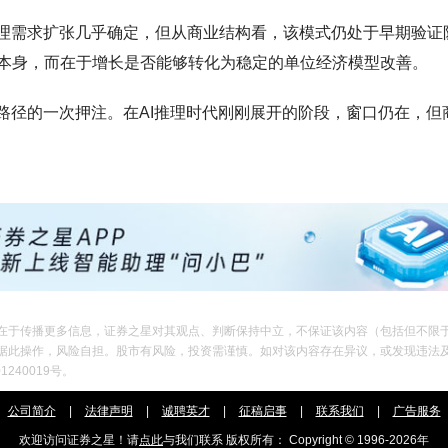
推理需求扩张几乎确定，但从商业结构看，该模式仍处于早期验证
本身，而在于增长是否能够转化为稳定的单位经济模型改善。
路径的一次押注。在AI推理时代刚刚展开的阶段，窗口仍在，但
在于传播更多信息，证券之星对其观点、判断保持中立，不保证该内容（包括但不限
作，风险自担。股市有风险，投资需谨慎。如对该内容存在异议，或发现违法及不良信息，请
240019号。
公司简介
|
法律声明
|
诚聘英才
|
征稿启事
|
联系我们
|
广告服务
欢迎访问证券之星！请
点此
与我们联系 版权所有： Copyright © 1996-
2026年