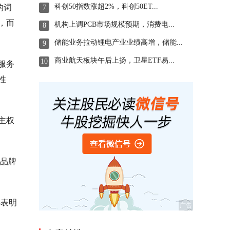
科创50指数涨超2%，科创50ET...
的词
7
，而
机构上调PCB市场规模预期，消费电...
8
储能业务拉动锂电产业业绩高增，储能...
9
商业航天板块午后上扬，卫星ETF易...
10
服务
性
主权
和品牌
字表明