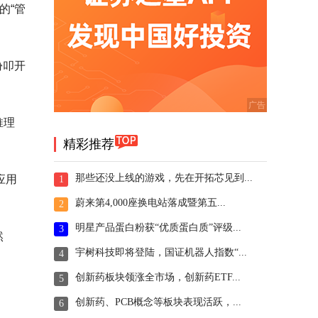
的“管
份叩开
推理
精彩推荐
那些还没上线的游戏，先在开拓芯见到...
应用
1
蔚来第4,000座换电站落成暨第五...
2
明星产品蛋白粉获“优质蛋白质”评级...
3
然
宇树科技即将登陆，国证机器人指数“...
4
创新药板块领涨全市场，创新药ETF...
5
创新药、PCB概念等板块表现活跃，...
6