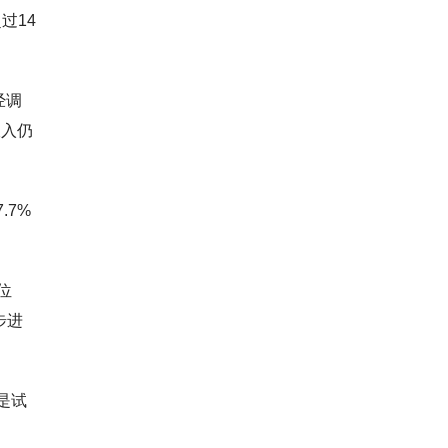
过14
经调
收入仍
.7%
位
步进
是试