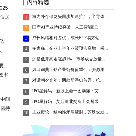
内容精选
25
海内外存储龙头同步加速扩产，半导体...
中位居
1
国产AI产业持续突破，人工智能ET...
2
成长风格相对占优，成长ETF易方达...
3
亿
多家稀土企业上半年业绩预告高增，稀...
4
%。
沪指低开高走涨超1%，市场成交放量...
5
展。
风口词典丨钴产业链价值重估：资源集...
6
效率
对话朝夕光年：两款新游CJ首秀，枪...
7
IPO星解码｜新股上会一图读懂：艾...
8
“中间
IPO星解码｜艾斯迪北交所上会暂缓...
9
，需持
主业疲软、结构性矛盾掣肘，苏垦农发...
10