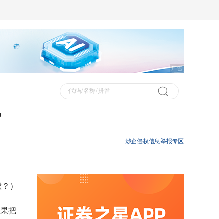
广告
？
涉企侵权信息举报专区
喉？）
如果把