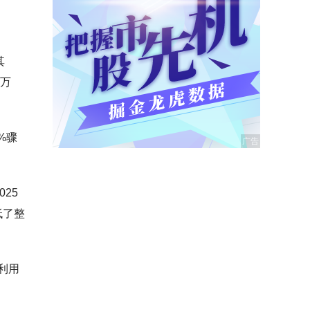
其
9万
%骤
25
低了整
利用