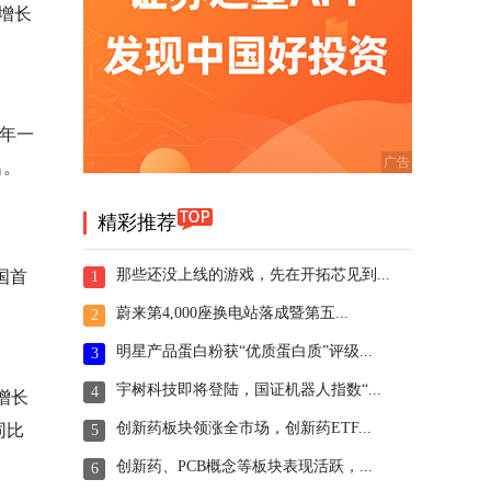
增长
今年一
名。
精彩推荐
那些还没上线的游戏，先在开拓芯见到...
国首
1
蔚来第4,000座换电站落成暨第五...
2
明星产品蛋白粉获“优质蛋白质”评级...
3
宇树科技即将登陆，国证机器人指数“...
4
增长
创新药板块领涨全市场，创新药ETF...
同比
5
创新药、PCB概念等板块表现活跃，...
6