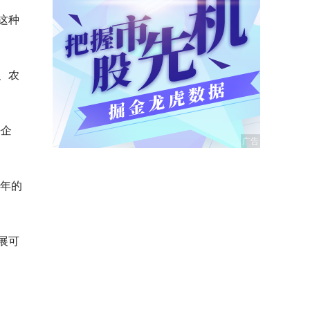
这种
、农
好企
4年的
展可