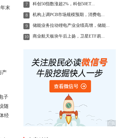
科创50指数涨超2%，科创50ET...
7
上年末
机构上调PCB市场规模预期，消费电...
8
储能业务拉动锂电产业业绩高增，储能...
9
商业航天板块午后上扬，卫星ETF易...
10
与产
电子
设随
实体经