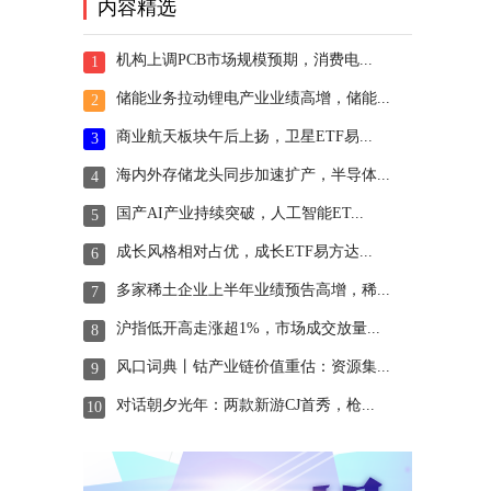
内容精选
机构上调PCB市场规模预期，消费电...
1
储能业务拉动锂电产业业绩高增，储能...
2
商业航天板块午后上扬，卫星ETF易...
3
海内外存储龙头同步加速扩产，半导体...
4
国产AI产业持续突破，人工智能ET...
5
成长风格相对占优，成长ETF易方达...
6
多家稀土企业上半年业绩预告高增，稀...
7
沪指低开高走涨超1%，市场成交放量...
8
风口词典丨钴产业链价值重估：资源集...
9
对话朝夕光年：两款新游CJ首秀，枪...
10