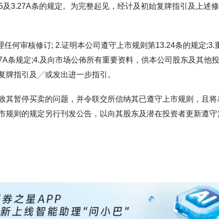
1、3.25及3.27A条的规定。为完整起见，经计及初始复牌指引及上述
何审核修订; 2.证明本公司遵守上市规则第13.24条的规定;3.
25及3.27A条规定;4.及向市场公佈所有重要资料，供本公司股东及其他
复牌指引及╱或发出进一步指引。
致其暂停买卖的问题，并令联交所信纳其已遵守上市规则，且将
市规则的规定另行刊发公告，以向其股东及潜在投资者更新遵守