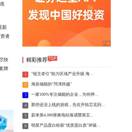
修改
重新
投资者
精彩推荐
尽快
复牌
“链主牵引”助力区域产业升级 海...
1
海辰储能的“菏泽跨越”
2
一家100%专注储能的企业，为何押...
3
那些还没上线的游戏，先在开拓芯见到...
4
蔚来第4,000座换电站落成暨第五...
5
明星产品蛋白粉获“优质蛋白质”评级...
6