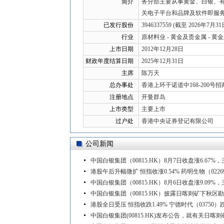
简介
务分部主要从事黄金、白银、
关电子平台和品牌及软件即服务（
已发行股份
3946337559 (截至 2026年7月31
行业
原材料业 - 黄金及贵金属 - 黄
上市日期
2012年12月28日
财政年度结算日期
2025年12月31日
主席
陈万天
总办事处
香港上环干诺道中168-200号招
注册地点
开曼群岛
上市类型
主要上市
过户处
香港中央证券登记有限公司
公司新闻
中国白银集团（00815.HK）8月7日收盘涨6.67%
港股午后升幅微扩 恒指收涨0.54% 药明生物（02269
中国白银集团（00815.HK）8月6日收盘涨9.09%
中国白银集团（00815.HK）披露日喀则矿下秋区勘
港股全日受压 恒指收跌1.49% 宁德时代（03750）跌5
中国白银集团(00815.HK)发布公告，就有关日喀