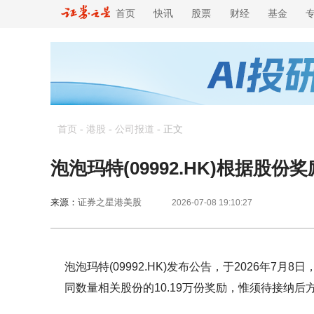
首页
快讯
股票
财经
基金
首页
-
港股
-
公司报道
-
正文
泡泡玛特(09992.HK)根据股份
来源：
证券之星港美股
2026-07-08 19:10:27
泡泡玛特(09992.HK)发布公告，于2026年
同数量相关股份的10.19万份奖励，惟须待接纳后