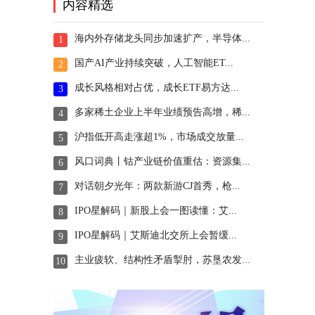
内容精选
海内外存储龙头同步加速扩产，半导体...
1
国产AI产业持续突破，人工智能ET...
2
成长风格相对占优，成长ETF易方达...
3
多家稀土企业上半年业绩预告高增，稀...
4
沪指低开高走涨超1%，市场成交放量...
5
风口词典丨钴产业链价值重估：资源集...
6
对话朝夕光年：两款新游CJ首秀，枪...
7
IPO星解码｜新股上会一图读懂：艾...
8
IPO星解码｜艾斯迪北交所上会暂缓...
9
主业疲软、结构性矛盾掣肘，苏垦农发...
10