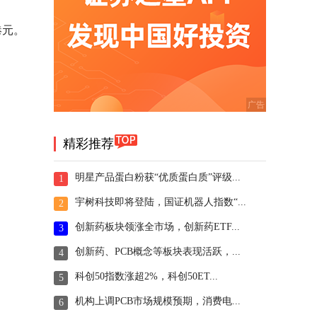
港元。
精彩推荐
明星产品蛋白粉获“优质蛋白质”评级...
1
宇树科技即将登陆，国证机器人指数“...
2
创新药板块领涨全市场，创新药ETF...
3
创新药、PCB概念等板块表现活跃，...
4
科创50指数涨超2%，科创50ET...
5
机构上调PCB市场规模预期，消费电...
6