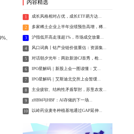
内容精选
成长风格相对占优，成长ETF易方达...
1
多家稀土企业上半年业绩预告高增，稀...
2
沪指低开高走涨超1%，市场成交放量...
9%、
3
风口词典丨钴产业链价值重估：资源集...
4
对话朝夕光年：两款新游CJ首秀，枪...
5
IPO星解码｜新股上会一图读懂：艾...
6
IPO星解码｜艾斯迪北交所上会暂缓...
7
主业疲软、结构性矛盾掣肘，苏垦农发...
8
zHBM与HBF：AI存储的下一场...
9
以岭药业麦冬种植基地通过GAP延伸...
10