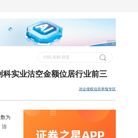
广告
创科实业沽空金额位居行业前三
涉企侵权信息举报专区
股数为
，沽