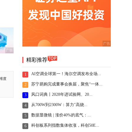
广告
精彩推荐
AI空调全球第一！海尔空调发布全场...
1
维度
苏宁易购完成董事会换届，聚焦“一体...
2
风口词典丨2028年进试验网、20...
3
从700W到2300W：算力"高烧...
4
数据显微镜 | 涨价40%的底气：...
5
科创板系列指数集体收涨，科创50E...
6