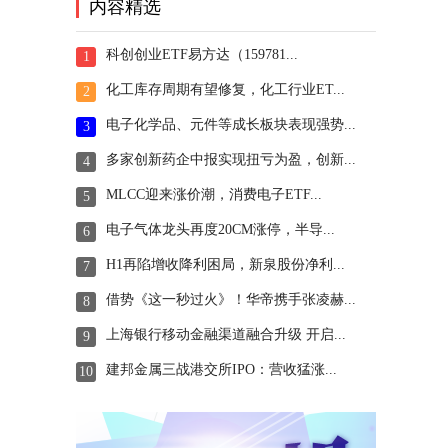
内容精选
科创创业ETF易方达（159781...
1
化工库存周期有望修复，化工行业ET...
2
电子化学品、元件等成长板块表现强势...
3
多家创新药企中报实现扭亏为盈，创新...
4
MLCC迎来涨价潮，消费电子ETF...
5
电子气体龙头再度20CM涨停，半导...
6
H1再陷增收降利困局，新泉股份净利...
7
借势《这一秒过火》！华帝携手张凌赫...
8
上海银行移动金融渠道融合升级 开启...
9
建邦金属三战港交所IPO：营收猛涨...
10