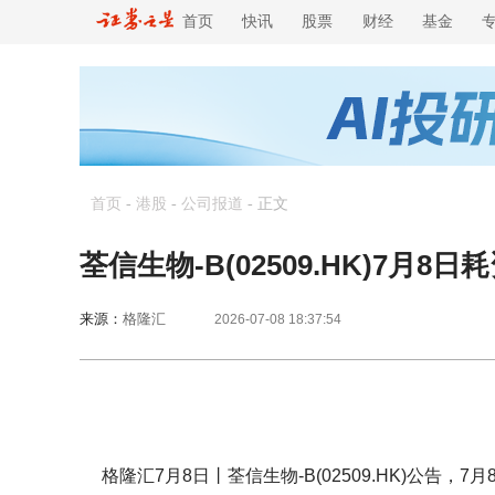
首页
快讯
股票
财经
基金
首页
-
港股
-
公司报道
-
正文
荃信生物-B(02509.HK)7月8日
来源：
格隆汇
2026-07-08 18:37:54
格隆汇7月8日丨荃信生物-B(02509.HK)公告，7