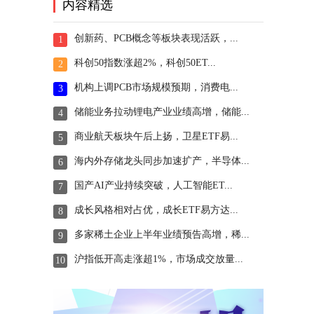
内容精选
创新药、PCB概念等板块表现活跃，...
1
科创50指数涨超2%，科创50ET...
2
机构上调PCB市场规模预期，消费电...
3
储能业务拉动锂电产业业绩高增，储能...
4
商业航天板块午后上扬，卫星ETF易...
5
海内外存储龙头同步加速扩产，半导体...
6
国产AI产业持续突破，人工智能ET...
7
成长风格相对占优，成长ETF易方达...
8
多家稀土企业上半年业绩预告高增，稀...
9
沪指低开高走涨超1%，市场成交放量...
10