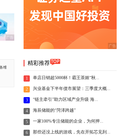
广告
精彩推荐
各维
单店日销超5000杯！霸王茶姬“秋...
1
兴业基金下半年债市展望：三季度大概...
2
“链主牵引”助力区域产业升级 海...
3
海辰储能的“菏泽跨越”
4
一家100%专注储能的企业，为何押...
5
那些还没上线的游戏，先在开拓芯见到...
6