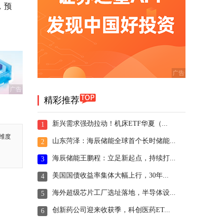
，预
广告
精彩推荐
新兴需求强劲拉动！机床ETF华夏（...
1
维度
山东菏泽：海辰储能全球首个长时储能...
2
海辰储能王鹏程：立足新起点，持续打...
3
美国国债收益率集体大幅上行，30年...
4
海外超级芯片工厂选址落地，半导体设...
5
创新药公司迎来收获季，科创医药ET...
6