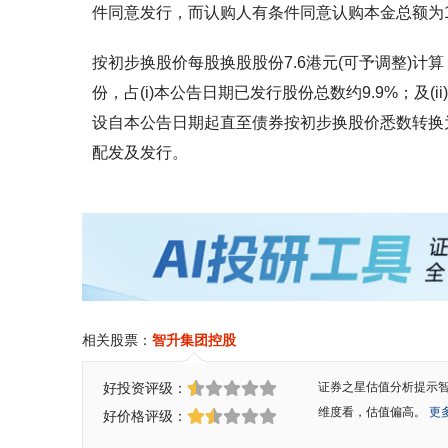
件同意发行，而认购人有条件同意认购本金总额为117
按初步换股价每股换股股份7.6港元(可予调整)计算
份，占(i)本公告日期已发行股份总数约9.9%；及(
设自本公告日期起直至债券按初步换股价悉数转换
配发及发行。
相关股票：
智升集团控股
好投资评级：
证券之星估值分析提示
维度看，估值偏高。
更多
好价格评级：