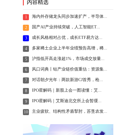
内容精选
海内外存储龙头同步加速扩产，半导体...
1
国产AI产业持续突破，人工智能ET...
2
成长风格相对占优，成长ETF易方达...
3
多家稀土企业上半年业绩预告高增，稀...
4
沪指低开高走涨超1%，市场成交放量...
5
风口词典丨钴产业链价值重估：资源集...
6
对话朝夕光年：两款新游CJ首秀，枪...
7
IPO星解码｜新股上会一图读懂：艾...
8
IPO星解码｜艾斯迪北交所上会暂缓...
9
主业疲软、结构性矛盾掣肘，苏垦农发...
10