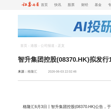
首页
快讯
股票
财经
基金
首页
-
港股
-
公司报道
-
正文
智升集团控股(08370.HK)拟发
来源：
格隆汇
2026-06-03 22:02:46
格隆汇6月3日丨智升集团控股(08370.HK)公