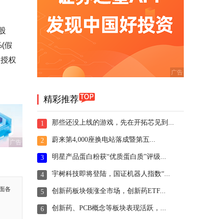
股
(假
般授权
精彩推荐
那些还没上线的游戏，先在开拓芯见到...
1
蔚来第4,000座换电站落成暨第五...
2
广告
明星产品蛋白粉获“优质蛋白质”评级...
3
宇树科技即将登陆，国证机器人指数“...
4
面各
创新药板块领涨全市场，创新药ETF...
5
创新药、PCB概念等板块表现活跃，...
6