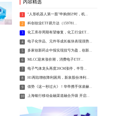
内容精选
“人形机器人第一股”申购倒计时，机...
1
广告
科创创业ETF易方达（159781...
2
化工库存周期有望修复，化工行业ET...
3
电子化学品、元件等成长板块表现强势...
4
多家创新药企中报实现扭亏为盈，创新...
5
MLCC迎来涨价潮，消费电子ETF...
6
电子气体龙头再度20CM涨停，半导...
7
H1再陷增收降利困局，新泉股份净利...
8
借势《这一秒过火》！华帝携手张凌赫...
9
上海银行移动金融渠道融合升级 开启...
10