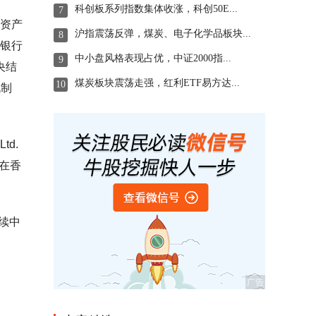
科创板系列指数集体收涨，科创50E...
7
有资产
沪指震荡反弹，煤炭、电子化学品板块...
8
于银行
中小盘风格表现占优，中证2000指...
9
央结
煤炭板块震荡走强，红利ETF易方达...
10
机制
td.
，在香
续中