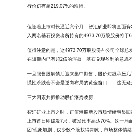
行价仍有超219.07%的涨幅。
但随着上市时长逼近六个月，智汇矿业即将直面资本
入两名基石投资者所持有的4973.70万股股份将于
值得注意的是，这4973.70万股股份占公司全球总
在短期内已有超2倍的浮盈，基石兑现盈利的意愿
一旦限售股解禁后迎来集中抛售，股价短线承压几
慌性杀跌会不会是逆向布局的黄金窗口——这无疑
三大因素共振推动股价涨势凌厉
智汇矿业上市之时，正值港股新股市场情绪明显回落。
上市首日即破发7只，破发比率高达70%。这一局
团’现象加剧，仅少数个股获得青睐，市场整体情