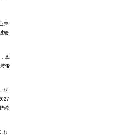
业未
过验
构，直
爬坡带
。现
027
持续
位地