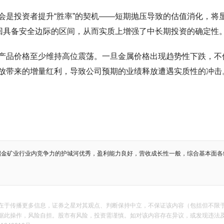
会是投资者提升“胜率”的契机——短期抛压导致的估值消化，将
拉回具备安全边际的区间，从而实质上增强了中长期投资的确定性
产品价格至少维持高位震荡。一旦金属价格出现趋势性下跌，不
放带来的增量红利，导致公司预期的业绩释放遭遇实质性的冲击
招金矿业行业内竞争力的护城河优秀，盈利能力良好，营收成长性一般，综合基本面各
在于传播更多信息，证券之星对其观点、判断保持中立，不保证该内容（包括但不限
作，风险自担。股市有风险，投资需谨慎。如对该内容存在异议，或发现违法及不良信息，请