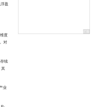
已浮盈
。
益维度
。对
金存续
，其
产业
P-