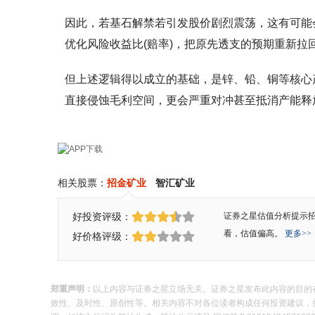
因此，若基石解禁若引发股价剧烈震荡，这有可能
优化风险收益比(赔率)，把原先透支的预期重新
但上述逻辑得以成立的基础，是锌、铅、铜等核心
直接侵蚀毛利空间，更会严重对冲甚至抵消产能释
相关股票：
招金矿业
智汇矿业
好投资评级：
证券之星估值分析提示
看，估值偏高。
更多>>
好价格评级：
郑重声明：
以上内容与证券之星立场无关。证券之星发布此内容的目的
效性、及时性、原创性等。相关内容不对各位读者构成任何投资建议，据此操