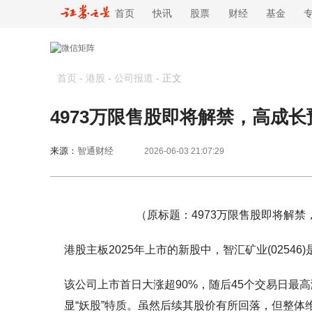
首页
快讯
股票
财经
基金
首页
-
港股
-
公司报道
-
正文
4973万限售股即将解禁，高成
来源：
智通财经
2026-06-03 21:07:29
（原标题：4973万限售股即将解禁
港股主板2025年上市的新股中，智汇矿业(0254
该公司上市首日大涨超90%，随后45个交易日最高涨至
显“妖股”特质。虽然后续其股价有所回落，但整体维