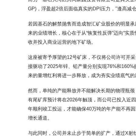
GP)，浮盈超2倍后面临真实的DPI压力，"逢高
若因基石的解禁抛售而造成智汇矿业股价的明显承
来的业绩增长，核心在于从“恢复性反弹”迈向“实质
收并投入商业运营的地下矿场。
这座被寄予厚望的12号矿床，不仅将公司许可开
接驱动了2025年锌、铅产量分别实现76%和160
来的量增红利将进一步释放，成为夯实业绩底气的
然而，单纯的产能释放并不能解决长期的物理瓶颈
有尾矿库预计将在2026年触顶，而公司已投入近四
年顺利竣工投运，才能确保40万吨的年产能不再
增长通道。
与此同时，公司并未止步于简单的扩产，通过X射