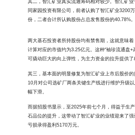
其二，智汇矿业真实流通筹码相对较少。智汇矿业
同家园投资有限公司，前者认购了智汇矿业3200万股
份，二者合计所认购股份占总发售股份的40.78%
两大基石投资者所持股份均有禁售期，这就意味着，
计算对应的市值约为3.25亿元。这种“袖珍流通
可撬动巨大的向上弹性，为主力资金的拉升提供了
其三，基本面的明显修复为智汇矿业上市后股价的持
10月对公司选矿厂两条关键生产线进行维护升级
幅下滑。
而据招股书显示，至2025年前七个月，得益于
石品位的提升，这带动了智汇矿业的业绩迎来了强劲修
亏损录得盈利5170万元。