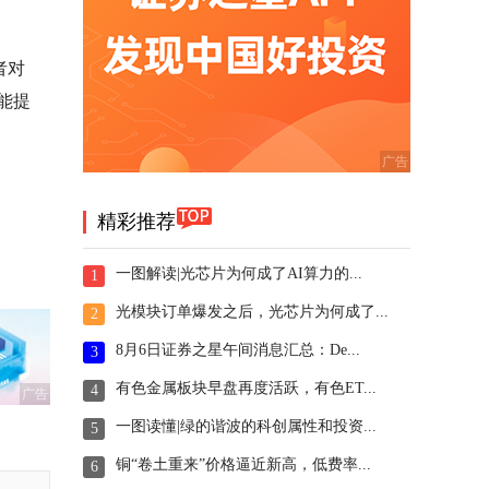
者对
能提
精彩推荐
一图解读|光芯片为何成了AI算力的...
1
光模块订单爆发之后，光芯片为何成了...
2
8月6日证券之星午间消息汇总：De...
3
有色金属板块早盘再度活跃，有色ET...
4
广告
一图读懂|绿的谐波的科创属性和投资...
5
铜“卷土重来”价格逼近新高，低费率...
6