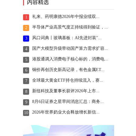
内容精选
礼来、药明康德2026年中报业绩双...
1
半导体产业高景气度正持续得到验证，...
2
风口词典丨玻璃基板：AI先进封装"...
3
国产大模型升级带动国产算力需求扩容...
4
港股通调入消费电子核心标的，消费电...
5
铜价再创历史新高记录，有色金属ET...
6
全球最大黄金ETF持仓持续流入，赛...
7
新纽科技及董事长获评2026年上市...
8
8月6日证券之星早间消息汇总：商务...
9
2026年世界奶业大会释放增长新信...
10