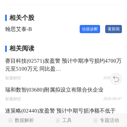
相关个股
翰思艾泰-B
估值诊断
看新闻
相关阅读
赛目科技(02571)发盈警 预计中期净亏损约4700万
元至5100万元 同比盈…
2026-08-07
智通财经
瑞和数智(03680)附属拟设立有限合伙企业
2026-08-07
智通财经
迷策略(02440)发盈警 预计中期亏损净额不低于
6500万元
数据解析
工具
专题活动