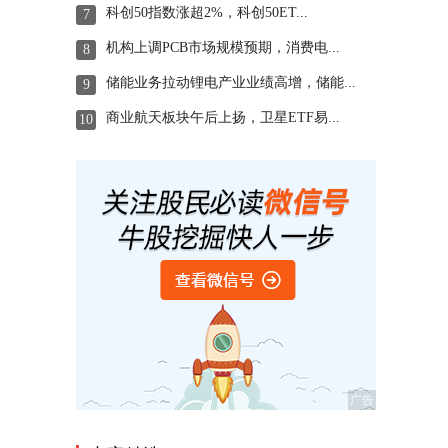
科创50指数涨超2%，科创50ET...
7
机构上调PCB市场规模预期，消费电...
8
储能业务拉动锂电产业业绩高增，储能...
9
商业航天板块午后上扬，卫星ETF易...
10