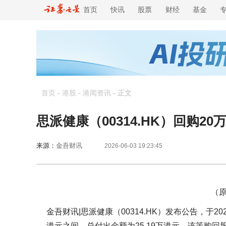
首页
快讯
股票
财经
基金
首页
-
港股
-
港闻资讯
-
正文
思派健康（00314.HK）回购20
来源：
金吾财讯
2026-06-03 19:23:45
（原
金吾财讯|思派健康（00314.HK）发布公告，于20
港元之间，总付出金额为25.19万港元。该等购回