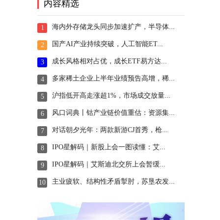
内容精选
海内外存储龙头同步加速扩产，半导体...
1
国产AI产业持续突破，人工智能ET...
2
成长风格相对占优，成长ETF易方达...
3
多家稀土企业上半年业绩预告高增，稀...
4
沪指低开高走涨超1%，市场成交放量...
5
风口词典丨钴产业链价值重估：资源集...
6
对话朝夕光年：两款新游CJ首秀，枪...
7
IPO星解码｜新股上会一图读懂：艾...
8
IPO星解码｜艾斯迪北交所上会暂缓...
9
主业疲软、结构性矛盾掣肘，苏垦农发...
10