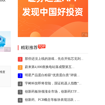
精彩推荐
广告
那些还没上线的游戏，先在开拓芯见到...
1
蔚来第4,000座换电站落成暨第五...
2
维度
明星产品蛋白粉获“优质蛋白质”评级...
3
宇树科技即将登陆，国证机器人指数“...
4
创新药板块领涨全市场，创新药ETF...
5
创新药、PCB概念等板块表现活跃，...
6