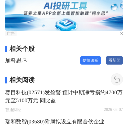
广告
相关个股
加科思-B
估值诊断
看新闻
相关阅读
赛目科技(02571)发盈警 预计中期净亏损约4700万
元至5100万元 同比盈…
2026-08-07
智通财经
瑞和数智(03680)附属拟设立有限合伙企业