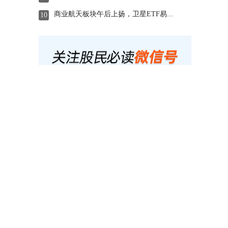
商业航天板块午后上扬，卫星ETF易...
10
内容精选
海内外存储龙头同步加速扩产，半导体...
1
国产AI产业持续突破，人工智能ET...