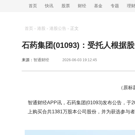
首页
快讯
股票
财经
基金
专题
理
首页
-
港股
-
港股公告
-
正文
石药集团(01093)：受托人根据
来源：
智通财经
2026-06-03 19:12:45
（原标
智通财经APP讯，石药集团(01093)发布公告，于
上购买合共1381万股本公司股份，并为获选参与