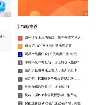
广告
精彩推荐
维度
那些还没上线的游戏，先在开拓芯见到...
1
蔚来第4,000座换电站落成暨第五...
2
明星产品蛋白粉获“优质蛋白质”评级...
3
宇树科技即将登陆，国证机器人指数“...
4
创新药板块领涨全市场，创新药ETF...
5
创新药、PCB概念等板块表现活跃，...
6
科创50指数涨超2%，科创50ET...
7
机构上调PCB市场规模预期，消费电...
8
储能业务拉动锂电产业业绩高增，储能...
9