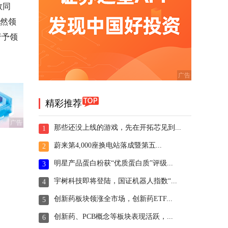
数同
虽然领
行予领
精彩推荐
广告
那些还没上线的游戏，先在开拓芯见到...
1
蔚来第4,000座换电站落成暨第五...
2
明星产品蛋白粉获“优质蛋白质”评级...
3
宇树科技即将登陆，国证机器人指数“...
4
创新药板块领涨全市场，创新药ETF...
5
创新药、PCB概念等板块表现活跃，...
6