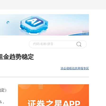
广告
)租金趋势稳定
涉企侵权信息举报专区
稳定）
%，