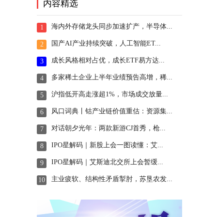
内容精选
海内外存储龙头同步加速扩产，半导体...
1
国产AI产业持续突破，人工智能ET...
2
成长风格相对占优，成长ETF易方达...
3
多家稀土企业上半年业绩预告高增，稀...
4
沪指低开高走涨超1%，市场成交放量...
5
风口词典丨钴产业链价值重估：资源集...
6
对话朝夕光年：两款新游CJ首秀，枪...
7
IPO星解码｜新股上会一图读懂：艾...
8
IPO星解码｜艾斯迪北交所上会暂缓...
9
主业疲软、结构性矛盾掣肘，苏垦农发...
10