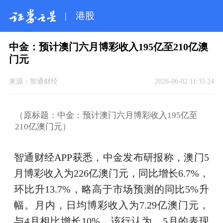
|
港股
中金：预计澳门六月博彩收入195亿至210亿澳
门元
来源：
智通财经
2026-06-02 11:35:24
（原标题：中金：预计澳门六月博彩收入195亿至
210亿澳门元）
智通财经APP获悉，中金发布研报称，澳门5
月博彩收入为226亿澳门元，同比增长6.7%，
环比升13.7%，略高于市场预测的同比5%升
幅。月内，日均博彩收入为7.29亿澳门元，
与4月相比增长10%。该行认为，5月的表现