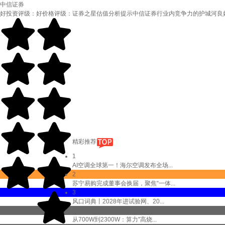
中信证券
好投资评级：
好价格评级：
证券之星估值分析提示中信证券行业内竞争力的护城河良
精彩推荐
1
AI空调全球第一！海尔空调发布全场...
2
苏宁易购完成董事会换届，聚焦“一体...
3
风口词典丨2028年进试验网、20...
4
从700W到2300W：算力"高烧...