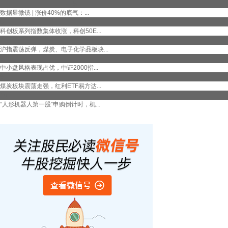
5
数据显微镜 | 涨价40%的底气：...
6
科创板系列指数集体收涨，科创50E...
7
沪指震荡反弹，煤炭、电子化学品板块...
8
中小盘风格表现占优，中证2000指...
9
煤炭板块震荡走强，红利ETF易方达...
10
“人形机器人第一股”申购倒计时，机...