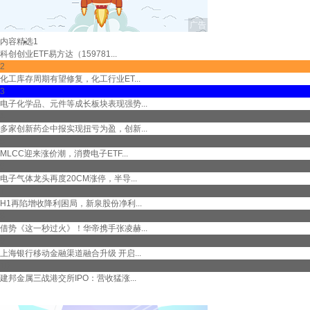
内容精选
1
科创创业ETF易方达（159781...
2
化工库存周期有望修复，化工行业ET...
3
电子化学品、元件等成长板块表现强势...
4
多家创新药企中报实现扭亏为盈，创新...
5
MLCC迎来涨价潮，消费电子ETF...
6
电子气体龙头再度20CM涨停，半导...
7
H1再陷增收降利困局，新泉股份净利...
8
借势《这一秒过火》！华帝携手张凌赫...
9
上海银行移动金融渠道融合升级 开启...
10
建邦金属三战港交所IPO：营收猛涨...