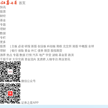
首页
快讯
股票
财经
基金
专题
理财
数据
专栏
更多
股票
|
主板
必读
研报
新股
创业板
科创板
期权
北交所
港股
中概股
全球
理财
|
银行
保险
黄金
外汇
债券
期货
股指期货
酒界
热点
专题
数据
行情
汽车
地产
学堂
滤镜
基金荟
路演
千股千评
大宗交易
资金流向
龙虎榜
人物专访
商业资讯
微信公众号
证券之星APP