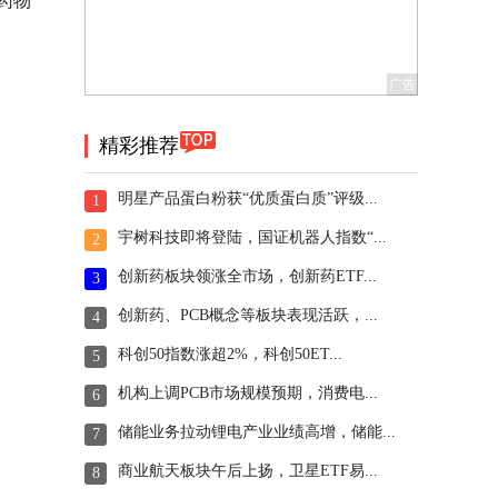
药物
精彩推荐
明星产品蛋白粉获“优质蛋白质”评级...
1
宇树科技即将登陆，国证机器人指数“...
2
创新药板块领涨全市场，创新药ETF...
3
创新药、PCB概念等板块表现活跃，...
4
科创50指数涨超2%，科创50ET...
5
机构上调PCB市场规模预期，消费电...
6
储能业务拉动锂电产业业绩高增，储能...
7
商业航天板块午后上扬，卫星ETF易...
8