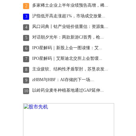
多家稀土企业上半年业绩预告高增，稀...
2
沪指低开高走涨超1%，市场成交放量...
3
风口词典丨钴产业链价值重估：资源集...
4
对话朝夕光年：两款新游CJ首秀，枪...
5
IPO星解码｜新股上会一图读懂：艾...
6
IPO星解码｜艾斯迪北交所上会暂缓...
7
主业疲软、结构性矛盾掣肘，苏垦农发...
8
zHBM与HBF：AI存储的下一场...
9
以岭药业麦冬种植基地通过GAP延伸...
10