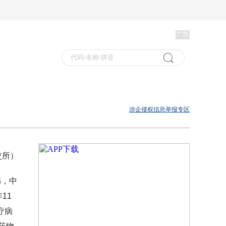
广告
涉企侵权信息举报专区
交所）
书，中
11
疗病