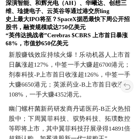
深演智能、和辉光电（AH）、华曦达、创想三
维、琻捷电子、云英谷等通过港交所ling
史上最大IPO将至？SpaceX据悉最快下周公开招
股书，融资规模或达750亿美元
“英伟达挑战者”Cerebras
$CBRS
上市首日暴涨
68%，市值炒650亿美元
新股赚钱效应持续火爆！乐动机器人上市首
日飙涨超127%，中签一手大赚超6700港元；
剂泰科技-P上市首日收涨超126%，中签一手
大赚6650港元；英派药业-B上市首日收涨超
108%，一手大赚4352港元。
幽门螺杆菌新药研发商丹诺医药-B正火热招
股中；下周翼菲科技、驭势科技、拓璞数控
等即将上市，其中翼菲科技孖展录得14891倍
超额认购，加冕港股新一代“超购王”。